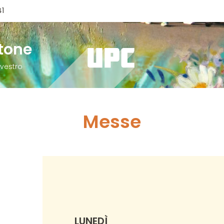
41
atone
lvestro
Messe
LUNEDÌ