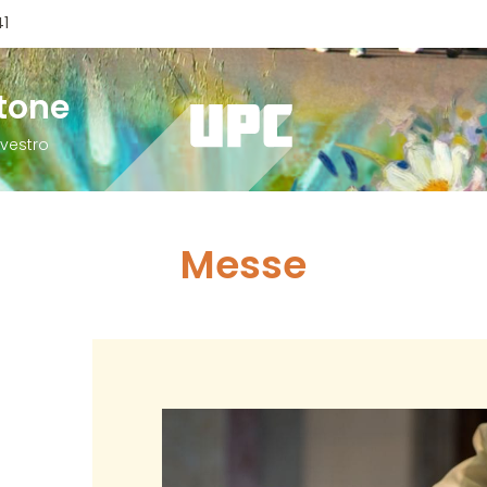
41
atone
lvestro
Messe