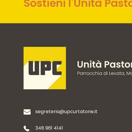
Sostieni l'Unità Past
segreteria@upcurtatone.it
346 961 4141