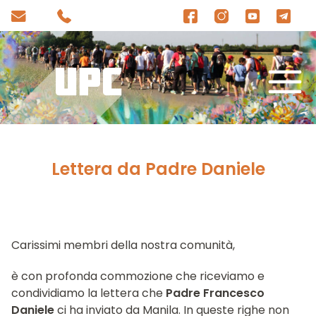
Messe e Confessioni
GREST e CAMPI UPC
Unità Pastorale
Esperienze
Gruppi
News
Chi siamo
Messe
GREST e CAMPI UPC 2026
Servizi
News
Gruppo Missionario “Padre Tullio Favali”
Consiglio di Unità Pastorale
Confessioni/ Riconciliazioni
Grest Story
Viaggi
Scout
Archivio News
Consiglio per gli Affari Economici
Equipe di Comunione
Spazi di preghiera
Ministri Straordinari Eucaristia
Lettera da Padre Daniele
Sacramenti
Lettori
Vedi tutti
Catechisti
Carissimi membri della nostra comunità,
Cori
è con profonda commozione che riceviamo e
condividiamo la lettera che
Padre Francesco
Daniele
ci ha inviato da Manila. In queste righe non