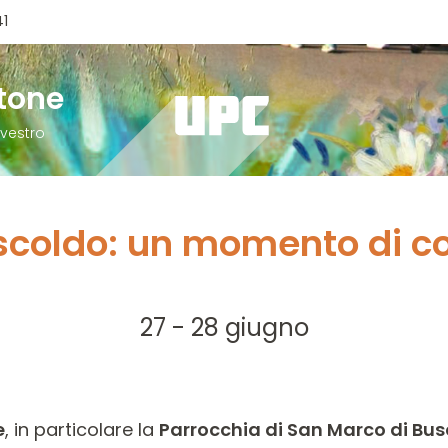
41
atone
lvestro
uscoldo: un momento di c
27 - 28 giugno
e
, in particolare la
Parrocchia di San Marco di Bu