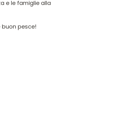
za e le famiglie alla
e buon pesce!