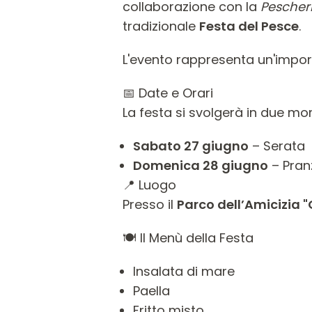
collaborazione con la
Pescheri
tradizionale
Festa del Pesce
.
L'evento rappresenta un'impor
📅 Date e Orari
La festa si svolgerà in due mo
Sabato 27 giugno
– Serata
Domenica 28 giugno
– Pran
📍 Luogo
Presso il
Parco dell’Amicizia "
🍽️ Il Menù della Festa
Insalata di mare
Paella
Fritto misto