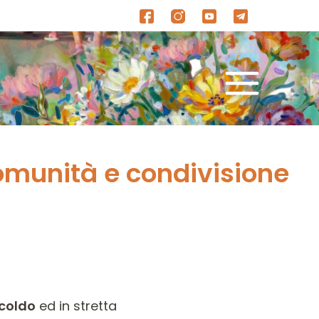
omunità e condivisione
scoldo
ed in stretta