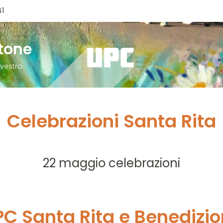
41
atone
lvestro
Celebrazioni Santa Rita
22 maggio celebrazioni
PC Santa Rita e Benedizio