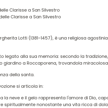
elle Clarisse a San Silvestro
delle Clarisse a San Silvestro
gherita Lotti (1381–1457), è una religiosa agostini
rito legato alla sua memoria: secondo la tradizione,
uo giardino a Roccaporena, trovandola miracolosam
enza della santa.
vozione si articola in:
ra la neve e il gelo rappresenta l'amore di Dio, cap
ire spiritualmente nonostante una vita ricca di dolor